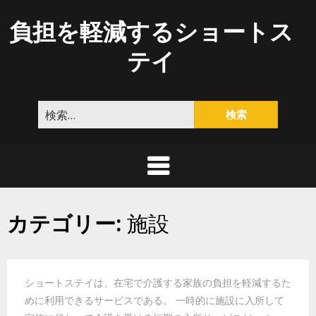
Skip
負担を軽減するショートス
to
content
テイ
検
索:
カテゴリー:
施設
ショートステイは、在宅で介護する家族の負担を軽減するた
めに利用できるサービスである。 一時的に施設に入所して