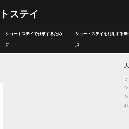
ートステイ
ショートステイで仕事するため
ショートステイを利用する際
に
点
人
さ
シ
シ
利