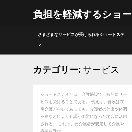
Skip
to
負担を軽減するショ
content
さまざまなサービスが受けられるショートステ
イ
カテゴリー:
サービス
ショートステイとは、介護施設で一時的にサー
ビスを受けることである。 例えば、普段は在
宅介護が中心であっても、介護者の外出や体調
不良などにより介護が困難になった場合に活用
される。 これは、要介護者が安定して介護や
療養を受け…